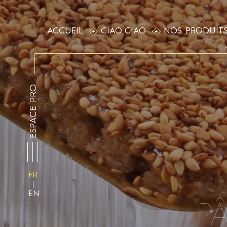
ACCUEIL
CIAO CIAO
NOS PRODUIT
ESPACE PRO
FR
EN
PÂ